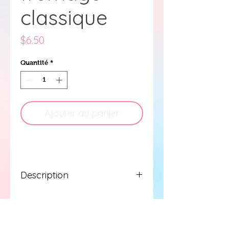
classique
Prix
$6.50
Quantité
*
Ajouter au panier
Description
Gateau au fromage classique
garni de confiture de framboise
et de fruits frais.